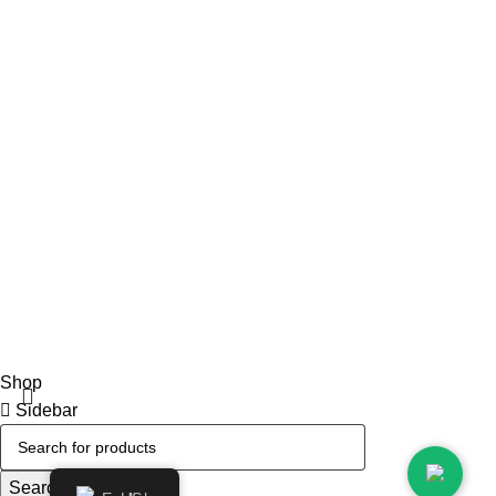
Condiciones de las ofertas y promociones
Datos de contacto
Teléfono: 939 739 892
© 2024 Selectos Ibéricos. Todos los derechos reservados
Shop
Sidebar
0
items
Cart
My account
Search