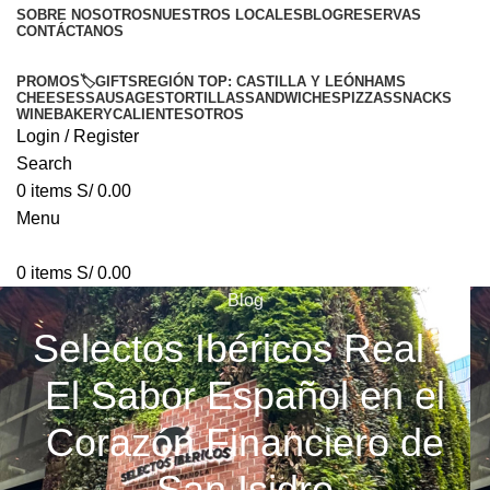
SOBRE NOSOTROS
NUESTROS LOCALES
BLOG
RESERVAS
CONTÁCTANOS
PROMOS🏷️
GIFTS
REGIÓN TOP: CASTILLA Y LEÓN
HAMS
CHEESES
SAUSAGES
TORTILLAS
SANDWICHES
PIZZAS
SNACKS
WINE
BAKERY
CALIENTES
OTROS
Login / Register
Search
0
items
S/
0.00
Menu
0
items
S/
0.00
Blog
Selectos Ibéricos Real –
El Sabor Español en el
Corazón Financiero de
San Isidro