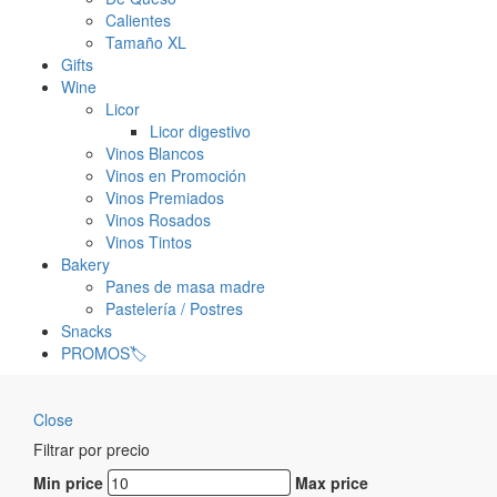
Calientes
Tamaño XL
Gifts
Wine
Licor
Licor digestivo
Vinos Blancos
Vinos en Promoción
Vinos Premiados
Vinos Rosados
Vinos Tintos
Bakery
Panes de masa madre
Pastelería / Postres
Snacks
PROMOS🏷️
Close
Filtrar por precio
Min price
Max price