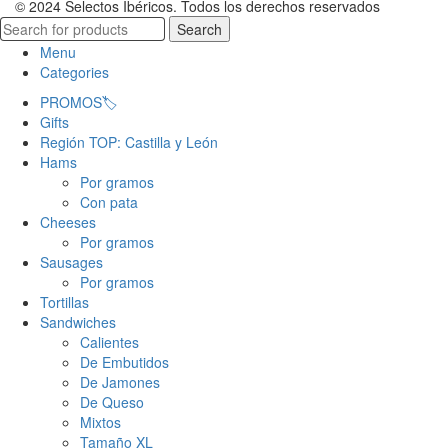
© 2024 Selectos Ibéricos. Todos los derechos reservados
Search
Menu
Categories
PROMOS🏷️
Gifts
Región TOP: Castilla y León
Hams
Por gramos
Con pata
Cheeses
Por gramos
Sausages
Por gramos
Tortillas
Sandwiches
Calientes
De Embutidos
De Jamones
De Queso
Mixtos
Tamaño XL