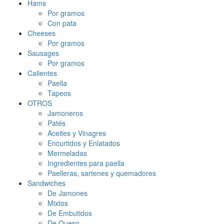
Hams
Por gramos
Con pata
Cheeses
Por gramos
Sausages
Por gramos
Calientes
Paella
Tapeos
OTROS
Jamoneros
Patés
Aceites y Vinagres
Encurtidos y Enlatados
Mermeladas
Ingredientes para paella
Paelleras, sartenes y quemadores
Sandwiches
De Jamones
Mixtos
De Embutidos
De Queso