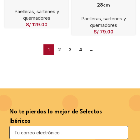
28cm
Paelleras, sartenes y
quemadores
Paelleras, sartenes y
S/
129.00
quemadores
S/
79.00
1
2
3
4
→
No te pierdas lo mejor de Selectos
Ibéricos