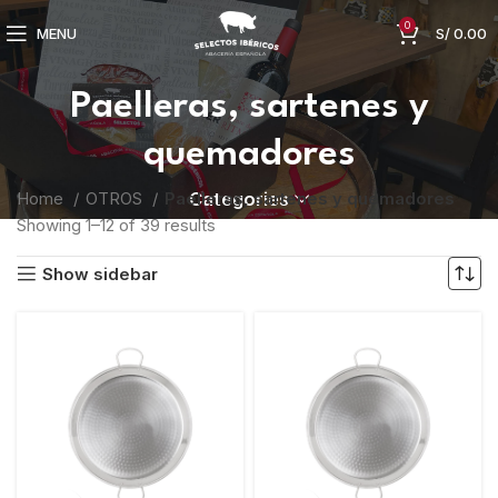
0
MENU
S/
0.00
Paelleras, sartenes y
quemadores
Home
OTROS
Paelleras, sartenes y quemadores
Categories
Showing 1–12 of 39 results
Show sidebar