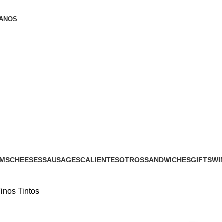
ANOS
MS
CHEESES
SAUSAGES
CALIENTES
OTROS
SANDWICHES
GIFTS
WI
inos Tintos