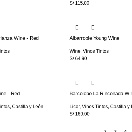
S/
115.00
rianza Wine - Red
Albarroble Young Wine
intos
Wine
,
Vinos Tintos
S/
64.90
ine - Red
Barcolobo La Rinconada Wi
intos
,
Castilla y León
Licor
,
Vinos Tintos
,
Castilla y
S/
169.00
1
2
3
4