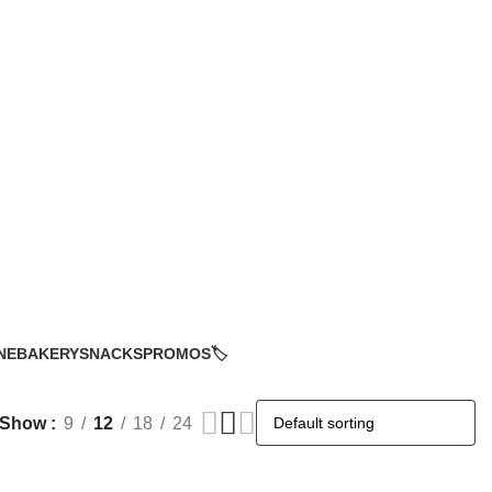
NE
BAKERY
SNACKS
PROMOS🏷️
Show
9
12
18
24