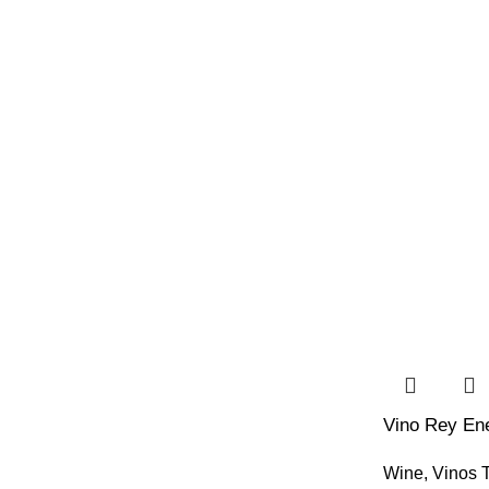
Vino Rey En
Wine
,
Vinos T