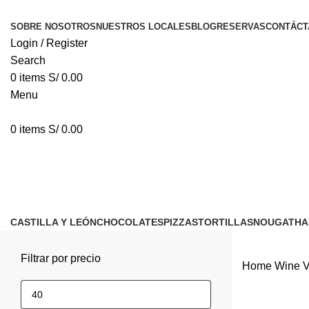
SOBRE NOSOTROS
NUESTROS LOCALES
BLOG
RESERVAS
CONTÁCT
Login / Register
Search
0
items
S/
0.00
Menu
0
items
S/
0.00
Vinos Tintos
CASTILLA Y LEÓN
CHOCOLATES
PIZZAS
TORTILLAS
NOUGAT
HA
Filtrar por precio
Home
Wine
V