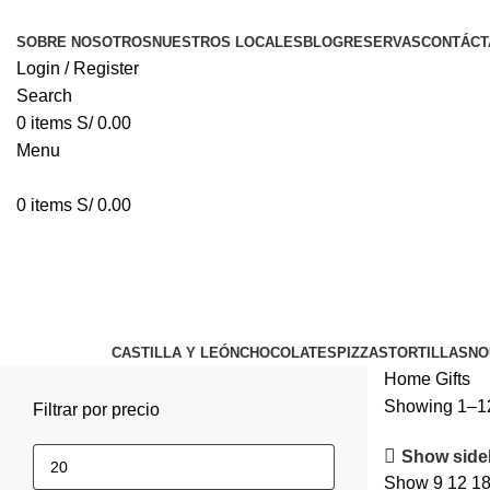
SOBRE NOSOTROS
NUESTROS LOCALES
BLOG
RESERVAS
CONTÁCT
Login / Register
Search
0
items
S/
0.00
Menu
0
items
S/
0.00
Gifts
Categories
CASTILLA Y LEÓN
CHOCOLATES
PIZZAS
TORTILLAS
NO
Home
Gifts
Showing 1–12 
Filtrar por precio
Show side
Show
9
12
1