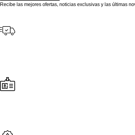
Recibe las mejores ofertas, noticias exclusivas y las últimas 
Envío gratuito
para pedidos a partir de S/300.00 en tus compras.
Pago seguro
Seguridad en todos nuestros procesos de compra y envío.