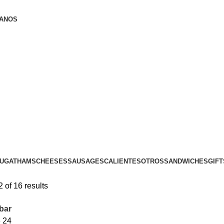
ANOS
UGAT
HAMS
CHEESES
SAUSAGES
CALIENTES
OTROS
SANDWICHES
GIFT
of 16 results
bar
8
24