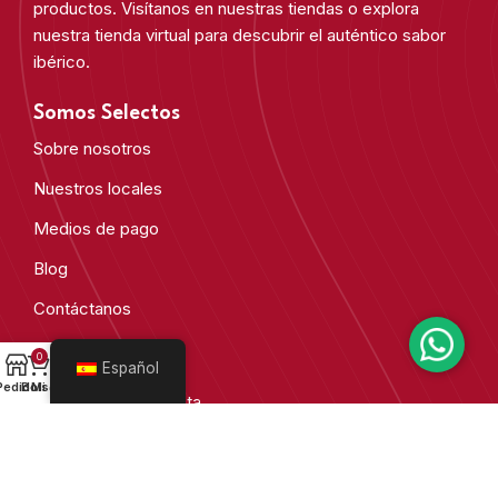
productos. Visítanos en nuestras tiendas o explora
nuestra tienda virtual para descubrir el auténtico sabor
ibérico.
Somos Selectos
Sobre nosotros
Nuestros locales
Medios de pago
Blog
Contáctanos
0
Otras secciones
Español
Pedido
Bolsa
Mi cuenta
Condiciones de Venta
Área de prensa
Garantía y devoluciones