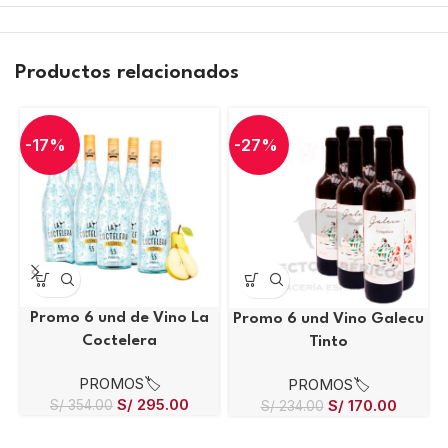
Productos relacionados
-17%
-27%
Promo 6 und de Vino La
Promo 6 und Vino Galecu
Coctelera
Tinto
PROMOS🏷️
PROMOS🏷️
S/
295.00
S/
170.00
S/
354.00
S/
234.00