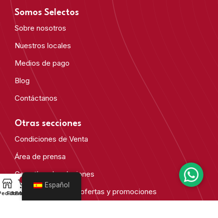
Somos Selectos
Sobre nosotros
Nuestros locales
Medios de pago
Blog
Contáctanos
Otras secciones
Condiciones de Venta
Área de prensa
Garantía y devoluciones
0
Español
Condiciones de las ofertas y promociones
Pedido
Filters
Bolsa
Mi cuenta
Datos de contacto