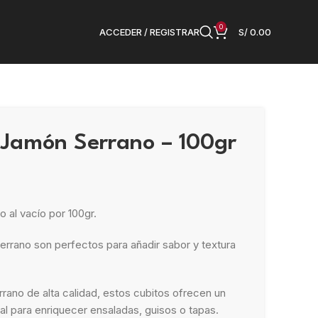
0
ACCEDER / REGISTRAR
S/
0.00
 Jamón Serrano – 100gr
 al vacío por 100gr.
rrano son perfectos para añadir sabor y textura
rano de alta calidad, estos cubitos ofrecen un
al para enriquecer ensaladas, guisos o tapas.