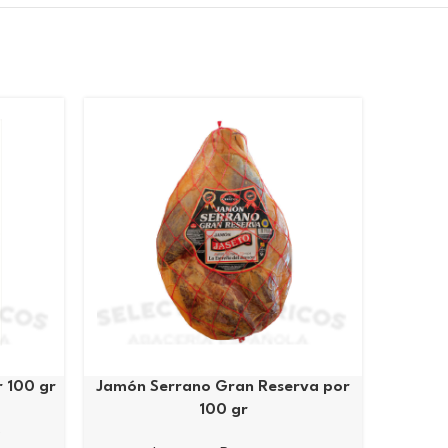
 100 gr
Jamón Serrano Gran Reserva por
Jamón S
100 gr
s