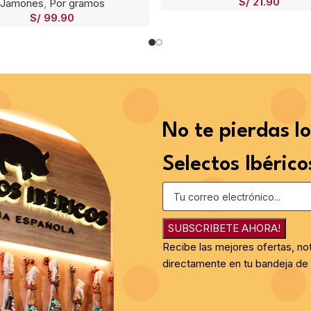
S/
21.90
Jamones
,
Por gramos
S/
99.90
No te pierdas l
Selectos Ibérico
SUBSCRIBETE AHORA!
Recibe las mejores ofertas, no
directamente en tu bandeja de 