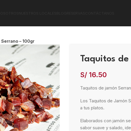
NOSOTROS
NUESTROS LOCALES
BLOG
RESERVAS
CONTÁCTANOS
 Serrano – 100gr
Taquitos de
S/
16.50
Taquitos de jamón Serrano
Los Taquitos de Jamón Se
a tus platos.
Elaborados con jamón ser
sabor suave y salado, ide