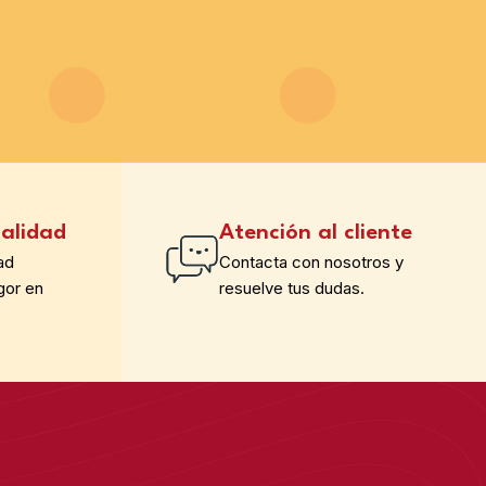
alidad
Atención al cliente
ad
Contacta con nosotros y
gor en
resuelve tus dudas.