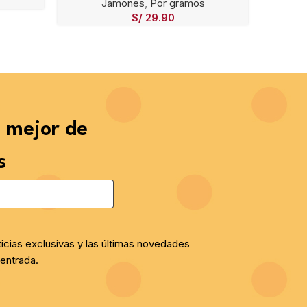
Jamones
,
Por gramos
S/
29.90
o mejor de
s
ticias exclusivas y las últimas novedades
entrada.