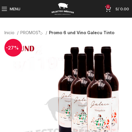
0
MENU
S/
0.00
Inicio
PROMOS🏷️
Promo 6 und Vino Galecu Tinto
-27%