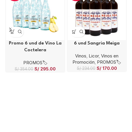
Promo 6 und de Vino La
6 und Sangria Meiga
Coctelera
Vinos
,
Licor
,
Vinos en
Promoción
,
PROMOS🏷️
PROMOS🏷️
S/
170.00
S/
295.00
S/
234.00
S/
354.00