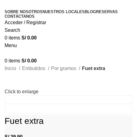
SOBRE NOSOTROS
NUESTROS LOCALES
BLOG
RESERVAS
CONTÁCTANOS
Acceder / Registrar
Search
0
items
S/
0.00
Menu
0
items
S/
0.00
Inicio
Embutidos
Por gramos
Fuet extra
Click to enlarge
Fuet extra
S/
29.90