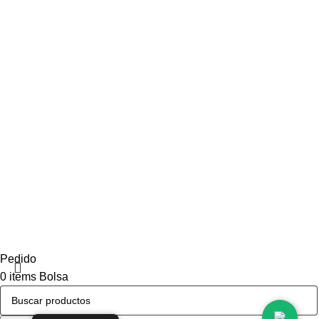
Garantía y devoluciones
Condiciones de las ofertas y promociones
Datos de contacto
Teléfono: 939 739 892
© 2024 Selectos Ibéricos. Todos los derechos reservados
Pedido
0
items
Bolsa
Mi cuenta