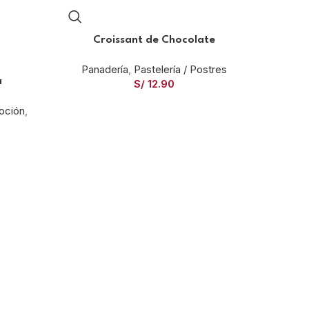
Croissant de Chocolate
Panadería
,
Pastelería / Postres
a
S/
12.90
oción
,
G
Pana