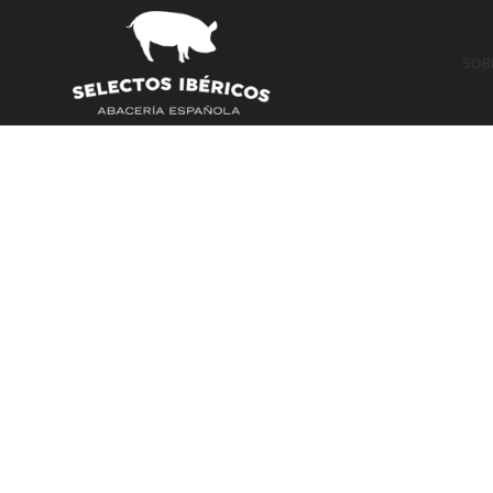
Inicio
PROMOS🏷️
Chocolate Blanco al 40%
SOB
Agotado