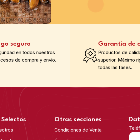
go seguro
Garantía de c
guridad en todos nuestros
Productos de calid
ocesos de compra y envío.
superior. Máximo ri
todas las fases.
Selectos
Otras secciones
Dat
Telé
sotros
Condiciones de Venta