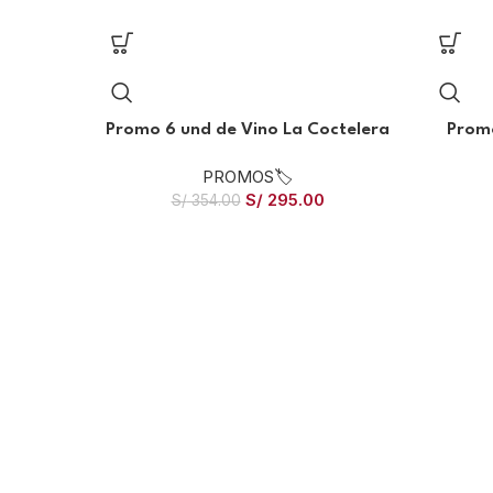
Promo 6 und de Vino La Coctelera
Promo
PROMOS🏷️
S/
295.00
S/
354.00