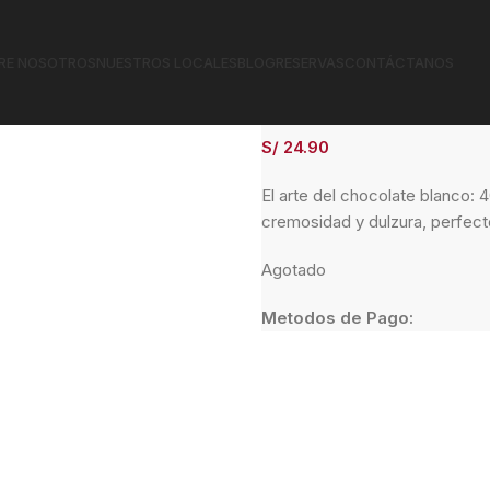
RE NOSOTROS
NUESTROS LOCALES
BLOG
RESERVAS
CONTÁCTANOS
Chocolate Blanco
S/
24.90
El arte del chocolate blanco:
cremosidad y dulzura, perfect
Agotado
Metodos de Pago: