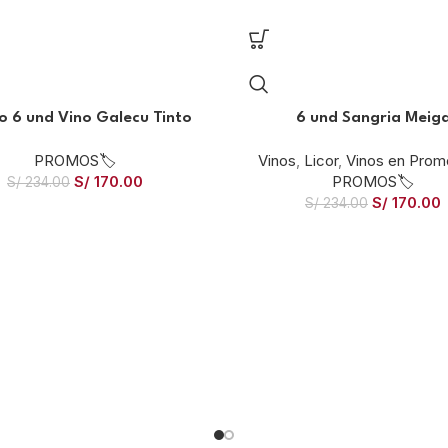
 6 und Vino Galecu Tinto
6 und Sangria Meig
PROMOS🏷️
Vinos
,
Licor
,
Vinos en Prom
S/
170.00
PROMOS🏷️
S/
234.00
S/
170.00
S/
234.00