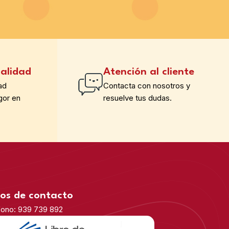
alidad
Atención al cliente
ad
Contacta con nosotros y
gor en
resuelve tus dudas.
os de contacto
fono: 939 739 892