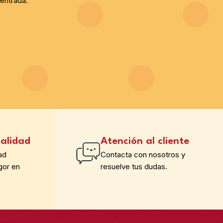
entrada.
alidad
Atención al cliente
ad
Contacta con nosotros y
gor en
resuelve tus dudas.