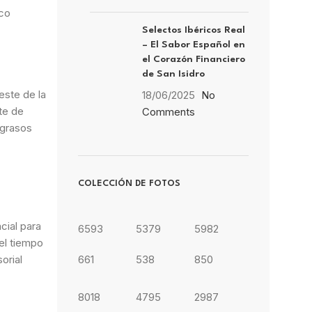
ico
Selectos Ibéricos Real
– El Sabor Español en
el Corazón Financiero
de San Isidro
este de la
18/06/2025
No
te de
Comments
 grasos
COLECCIÓN DE FOTOS
cial para
6593
5379
5982
el tiempo
orial
661
538
850
8018
4795
2987