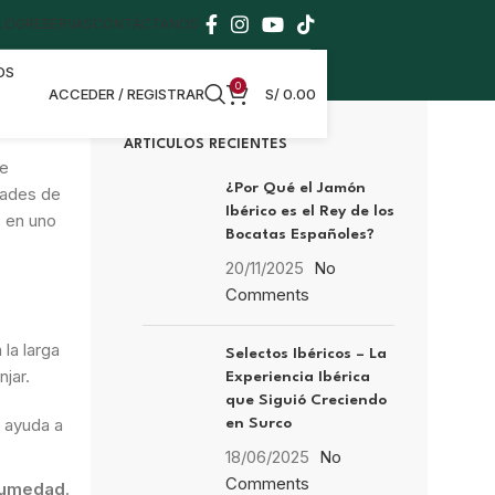
LOG
RESERVAS
CONTÁCTANOS
OS
0
ACCEDER / REGISTRAR
S/
0.00
ARTICULOS RECIENTES
de
¿Por Qué el Jamón
dades de
Ibérico es el Rey de los
o en uno
Bocatas Españoles?
20/11/2025
No
Comments
 la larga
Selectos Ibéricos – La
jar.
Experiencia Ibérica
que Siguió Creciendo
 ayuda a
en Surco
18/06/2025
No
Comments
umedad
.