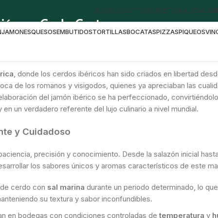
SOBRE NOSOTROS
NUESTROS LOCALES
B
ición en Cada Corte
N
JAMONES
QUESOS
EMBUTIDOS
TORTILLAS
BOCATAS
PIZZAS
PIQUEOS
VIN
 Milenaria
rica
, donde los cerdos ibéricos han sido criados en libertad des
poca de los romanos y visigodos, quienes ya apreciaban las cuali
 elaboración del jamón ibérico se ha perfeccionado, convirtiéndol
n un verdadero referente del lujo culinario a nivel mundial.
ente y Cuidadoso
aciencia, precisión y conocimiento. Desde la salazón inicial hasta
arrollar los sabores únicos y aromas característicos de este man
s de cerdo con
sal marina
durante un periodo determinado, lo que
manteniendo su textura y sabor inconfundibles.
lgan en bodegas con condiciones controladas de
temperatura
y
h