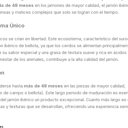
ás de 48 meses
en los jamones de mayor calidad, el jamón ibér
intensas y matices complejos que solo se logran con el tiempo.
tema Único
icos se crían en libertad. Este ecosistema, característico del suro
ón ibérico de bellota, ya que los cerdos se alimentan principalmen
e su sabor especial y una grasa de textura suave y rica en ácidos
nestar de los animales, contribuye a la alta calidad del jamón.
ón
nderse hasta
más de 48 meses
en las piezas de mayor calidad,
 de campo o bellota). Este largo periodo de maduración es esen
 del jamón ibérico un producto excepcional. Cuanto más largo es 
s y texturas que se desarrollan, ofreciendo una experiencia sens
es