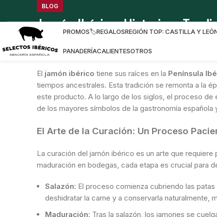
BLOG
Jamón Ibérico: Historia y Trad
PROMOS🏷️
REGALOS
REGIÓN TOP: CASTILLA Y LEÓ
Orígenes del Jamón Ibérico: Una Historia
PANADERÍA
CALIENTES
OTROS
El
jamón ibérico
tiene sus raíces en la
Península Ibé
tiempos ancestrales. Esta tradición se remonta a la é
este producto. A lo largo de los siglos, el proceso de
de los mayores símbolos de la gastronomía española y e
El Arte de la Curación: Un Proceso Paci
La curación del jamón ibérico es un arte que requiere p
maduración en bodegas, cada etapa es crucial para des
Salazón
: El proceso comienza cubriendo las pata
deshidratar la carne y a conservarla naturalmente, 
Maduración
: Tras la salazón, los jamones se cue