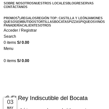
SOBRE NOSOTROS
NUESTROS LOCALES
BLOG
RESERVAS
CONTÁCTANOS
PROMOS🏷️
REGALOS
REGIÓN TOP: CASTILLA Y LEÓN
JAMONES
QUESOS
EMBUTIDOS
TORTILLAS
BOCATAS
PIZZAS
PIQUEOS
VINOS
PANADERÍA
CALIENTES
OTROS
Acceder / Registrar
Search
0
items
S/
0.00
Menu
0
items
S/
0.00
BLOG
¿Por Qué el Jamón Ibérico es el
Rey de los Bocatas Españoles?
🥖 El Rey Indiscutible del Bocata
22
20
16
13
03
MAY
MAY
MAY
MAY
MAY