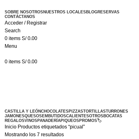
SOBRE NOSOTROS
NUESTROS LOCALES
BLOG
RESERVAS
CONTÁCTANOS
Acceder / Registrar
Search
0
items
S/
0.00
Menu
0
items
S/
0.00
picual
Categorías
CASTILLA Y LEÓN
CHOCOLATES
PIZZAS
TORTILLAS
TURRONES
JAMONES
QUESOS
EMBUTIDOS
CALIENTES
OTROS
BOCATAS
REGALOS
VINOS
PANADERÍA
PIQUEOS
PROMOS🏷️
Inicio
Productos etiquetados “picual”
Mostrando los 7 resultados