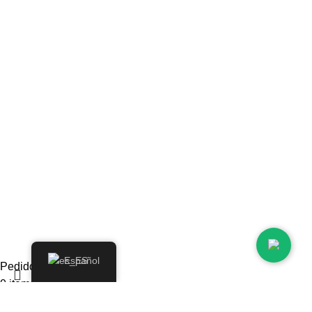
Área de prensa
Garantía y devoluciones
Condiciones de las ofertas y promociones
Datos de contacto
Teléfono: 939 739 892
© 2024 Selectos Ibéricos. Todos los derechos reservados
Español
Pedido
0
items
Bolsa
Mi cuenta