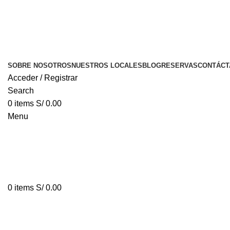
SOBRE NOSOTROS
NUESTROS LOCALES
BLOG
RESERVAS
CONTÁCT
Acceder / Registrar
Search
0
items
S/
0.00
Menu
0
items
S/
0.00
Tag Archives: Bocatas