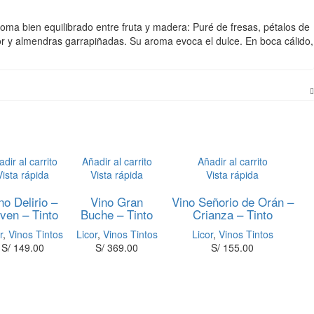
roma bien equilibrado entre fruta y madera: Puré de fresas, pétalos de
or y almendras garrapiñadas. Su aroma evoca el dulce. En boca cálido,
dir al carrito
Añadir al carrito
Añadir al carrito
Vista rápida
Vista rápida
Vista rápida
no Delirio –
Vino Gran
Vino Señorio de Orán –
ven – Tinto
Buche – Tinto
Crianza – Tinto
r
,
Vinos Tintos
Licor
,
Vinos Tintos
Licor
,
Vinos Tintos
S/
149.00
S/
369.00
S/
155.00