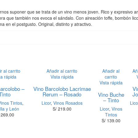
cernos suponer que se trata de un vino menos joven. Rico y expresivo a
era que también nos evoca el sándalo. Con aireación toffe, bombón lic
en el postgusto. Original, distinto y atractivo.
r al carrito
Añadir al carrito
Añadir al
Aña
ta rápida
Vista rápida
carrito
Vista rápida
Barcolobo –
Vino Barcolobo Lacrimae
Vi
Tinto
Rerum – Rosado
Jo
Vino Buche
– Tinto
Vinos Tintos
,
Licor
,
Vinos Rosados
Lico
illa y León
S/
219.00
Licor
,
Vinos
269.00
Tintos
S/
139.00