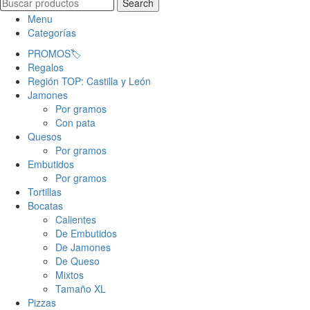
Search
Menu
Categorías
PROMOS🏷️
Regalos
Región TOP: Castilla y León
Jamones
Por gramos
Con pata
Quesos
Por gramos
Embutidos
Por gramos
Tortillas
Bocatas
Calientes
De Embutidos
De Jamones
De Queso
Mixtos
Tamaño XL
Pizzas