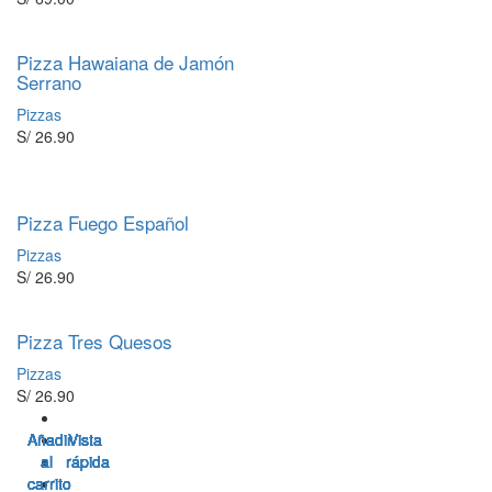
Pizza Hawaiana de Jamón
Serrano
Pizzas
S/
26.90
Pizza Fuego Español
Pizzas
S/
26.90
Pizza Tres Quesos
Pizzas
S/
26.90
Añadir
Añadir
Añadir
Añadir
Añadir
Añadir
Añadir
Añadir
Vista
Vista
Vista
Vista
Vista
Vista
Vista
Vista
al
al
al
al
al
al
al
al
rápida
rápida
rápida
rápida
rápida
rápida
rápida
rápida
carrito
carrito
carrito
carrito
carrito
carrito
carrito
carrito