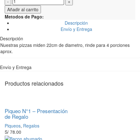
Pizza
Bacon
Añadir al carrito
con
Metodos de Pago:
Salami
Descripción
cantidad
Envío y Entrega
Descripción
Nuestras pizzas miden 22cm de diametro, rinde para 4 porciones
aprox.
Envío y Entrega
Productos relacionados
Piqueo N°1 – Presentación
de Regalo
Piqueos
,
Regalos
S/
78.00