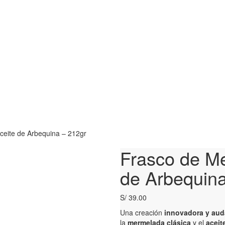
eite de Arbequina – 212gr
Frasco de M
de Arbequina
S/
39.00
Una creación
innovadora y aud
la
mermelada clásica
y el
aceit