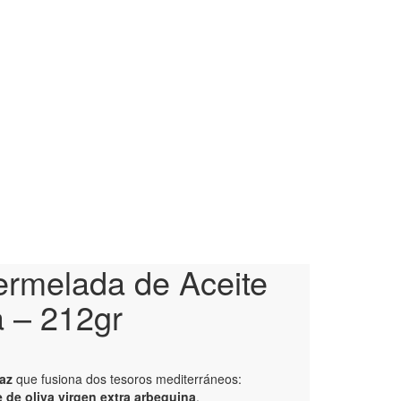
ermelada de Aceite
 – 212gr
az
que fusiona dos tesoros mediterráneos:
e de oliva virgen extra arbequina
.