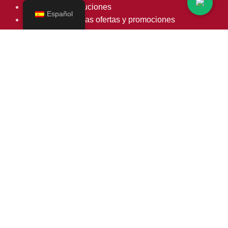
Garantía y devoluciones
Español
Condiciones de las ofertas y promociones
Condiciones de Venta
Área de prensa
Garantía y devoluciones
Condiciones de las ofertas y promociones
Datos de contacto
Teléfono: 939 739 892