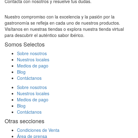
Contacta con nosotros y resuelve tus dudas.
Nuestro compromiso con la excelencia y la pasión por la
gastronomía se refleja en cada uno de nuestros productos.
Visítanos en nuestras tiendas o explora nuestra tienda virtual
para descubrir el auténtico sabor ibérico.
Somos Selectos
Sobre nosotros
Nuestros locales
Medios de pago
Blog
Contáctanos
Sobre nosotros
Nuestros locales
Medios de pago
Blog
Contáctanos
Otras secciones
Condiciones de Venta
Área de prensa