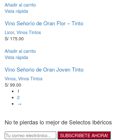
Añadir al carrito
Vista rápida
Vino Señorío de Oran Flor – Tinto
Licor
,
Vinos Tintos
S/
175.00
Añadir al carrito
Vista rápida
Vino Señorio de Oran Joven Tinto
Vinos
,
Vinos Tintos
S/
99.00
1
2
→
No te pierdas lo mejor de Selectos Ibéricos
SUBSCRIBETE AHORA!