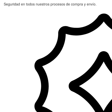
Seguridad en todos nuestros procesos de compra y envío.