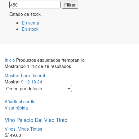
Filtrar
Estado de stock
En venta
En stock
Inicio
Productos etiquetados “tempranillo”
Mostrando 1–12 de 16 resultados
Mostrar barra lateral
Mostrar
9
12
18
24
Añadir al carrito
Vista rápida
Vino Palacio Del Viso Tinto
Vinos
,
Vinos Tintos
S/
49.00