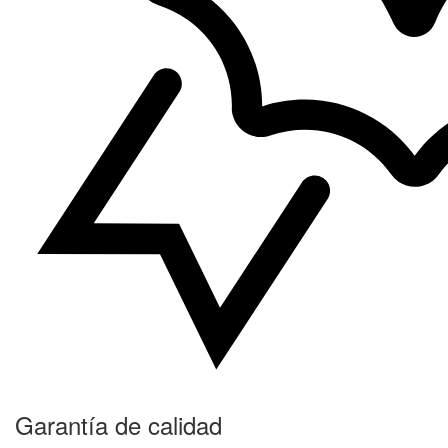
Garantía de calidad