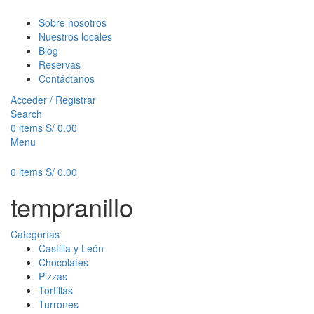
Sobre nosotros
Nuestros locales
Blog
Reservas
Contáctanos
Acceder / Registrar
Search
0
items
S/
0.00
Menu
0
items
S/
0.00
tempranillo
Categorías
Castilla y León
Chocolates
Pizzas
Tortillas
Turrones