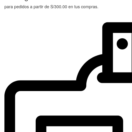
para pedidos a partir de S/300.00 en tus compras.