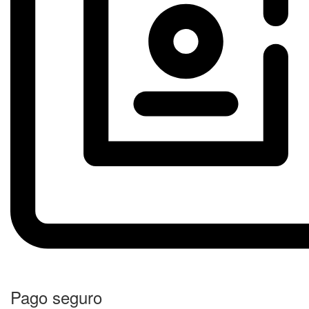
Pago seguro