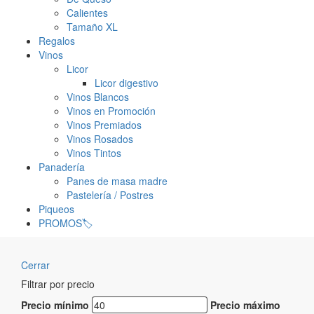
Calientes
Tamaño XL
Regalos
Vinos
Licor
Licor digestivo
Vinos Blancos
Vinos en Promoción
Vinos Premiados
Vinos Rosados
Vinos Tintos
Panadería
Panes de masa madre
Pastelería / Postres
Piqueos
PROMOS🏷️
Cerrar
Filtrar por precio
Precio mínimo
Precio máximo