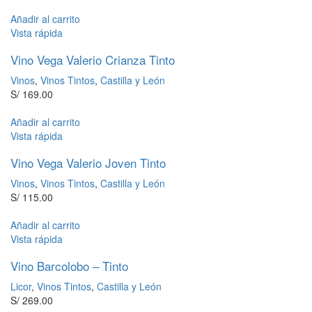
Añadir al carrito
Vista rápida
Vino Vega Valerio Crianza Tinto
Vinos
,
Vinos Tintos
,
Castilla y León
S/
169.00
Añadir al carrito
Vista rápida
Vino Vega Valerio Joven Tinto
Vinos
,
Vinos Tintos
,
Castilla y León
S/
115.00
Añadir al carrito
Vista rápida
Vino Barcolobo – Tinto
Licor
,
Vinos Tintos
,
Castilla y León
S/
269.00