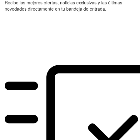
Recibe las mejores ofertas, noticias exclusivas y las últimas
novedades directamente en tu bandeja de entrada.