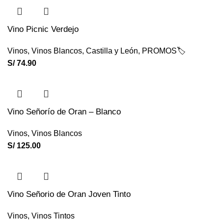
Vino Picnic Verdejo
Vinos
,
Vinos Blancos
,
Castilla y León
,
PROMOS🏷️
S/
74.90
Vino Señorío de Oran – Blanco
Vinos
,
Vinos Blancos
S/
125.00
Vino Señorio de Oran Joven Tinto
Vinos
,
Vinos Tintos