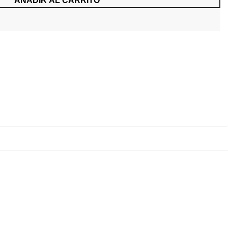
AÑADIR AL CARRITO