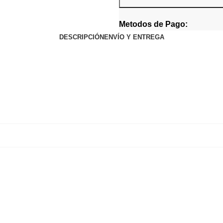
Metodos de Pago:
DESCRIPCIÓN
ENVÍO Y ENTREGA