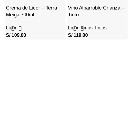
Crema de Licor – Terra
Vino Albarroble Crianza –
Meiga 700ml
Tinto
Licor
Licor
,
Vinos Tintos
S/
109.00
S/
119.00
V
L
y
S