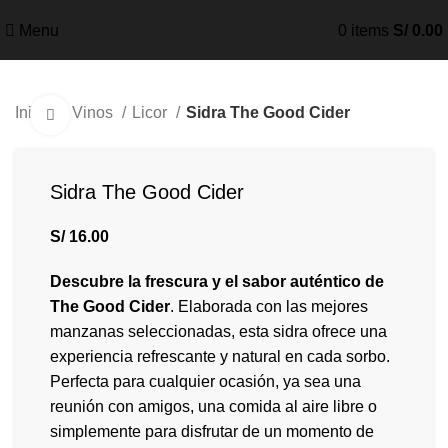
Menu
0
items
S/
0.00
Inicio
Vinos
Licor
Sidra The Good Cider
Click to enlarge
Sidra The Good Cider
S/
16.00
Descubre la frescura y el sabor auténtico de
The Good Cider
. Elaborada con las mejores
manzanas seleccionadas, esta sidra ofrece una
experiencia refrescante y natural en cada sorbo.
Perfecta para cualquier ocasión, ya sea una
reunión con amigos, una comida al aire libre o
simplemente para disfrutar de un momento de