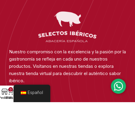
Nuestro compromiso con la excelencia y la pasión por la
gastronomía se refleja en cada uno de nuestros
productos. Visítanos en nuestras tiendas o explora
nuestra tienda virtual para descubrir el auténtico sabor
ibérico.
0
Español
Somos Selectos
Pedido
Bolsa
Mi cuenta
Sobre nosotros
Nuestros locales
Medios de pago