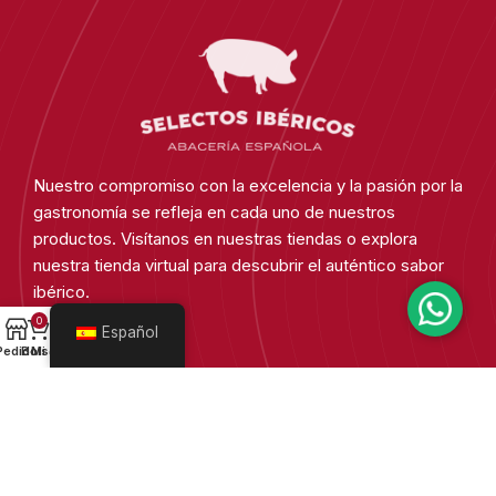
Nuestro compromiso con la excelencia y la pasión por la
gastronomía se refleja en cada uno de nuestros
productos. Visítanos en nuestras tiendas o explora
nuestra tienda virtual para descubrir el auténtico sabor
ibérico.
0
Español
Somos Selectos
Pedido
Bolsa
Mi cuenta
Sobre nosotros
Nuestros locales
Medios de pago