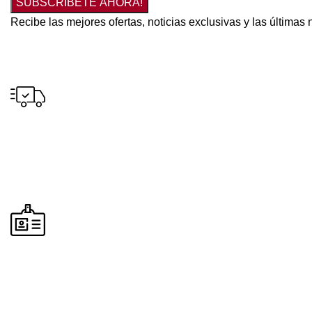
SUBSCRIBETE AHORA!
Recibe las mejores ofertas, noticias exclusivas y las última
Envío gratuito
para pedidos a partir de S/300.00 en tus compras.
Pago seguro
Seguridad en todos nuestros procesos de compra y envío.