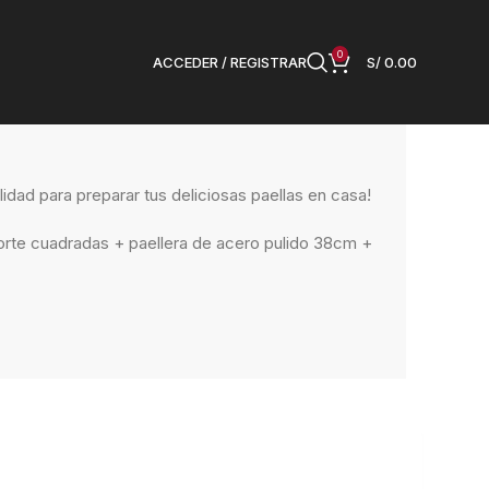
0
ACCEDER / REGISTRAR
S/
0.00
– 38cm
lidad para preparar tus deliciosas paellas en casa!
orte cuadradas + paellera de acero pulido 38cm +