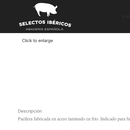
Inicio
OTROS
Paelleras, sartenes y quemadores
SOB
Agotado
Click to enlarge
Descripción
Paellera fabricada en acero laminado en frío. Indicado para f