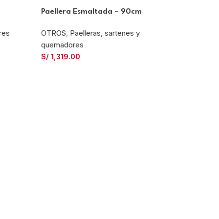
Paellera Esmaltada – 90cm
res
OTROS
,
Paelleras, sartenes y
quemadores
S/
1,319.00
Quemado
Paelleras
S/
1,099