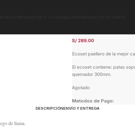
Eco Set Paellero – 38cm
RE NOSOTROS
NUESTROS LOCALES
BLOG
RESERVAS
CONTÁCTANOS
Eco Set Paellero 
S/
289.00
Ecoset paellero de la mejor ca
El ecoset contiene: patas sop
quemador 300mm.
Agotado
Metodos de Pago:
DESCRIPCIÓN
ENVÍO Y ENTREGA
uego de llama.