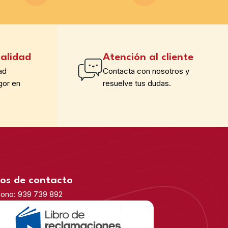
alidad
Atención al cliente
ad
Contacta con nosotros y
gor en
resuelve tus dudas.
os de contacto
fono: 939 739 892