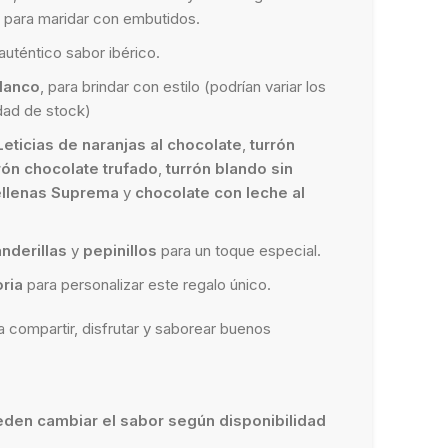
 para maridar con embutidos.
 auténtico sabor ibérico.
blanco
, para brindar con estilo (podrían variar los
idad de stock)
Leticias de naranjas al chocolate
,
turrón
rón chocolate trufado
,
turrón blando sin
ellenas Suprema
y
chocolate con leche al
nderillas
y
pepinillos
para un toque especial.
oria
para personalizar este regalo único.
 compartir, disfrutar y saborear buenos
den cambiar el sabor según disponibilidad