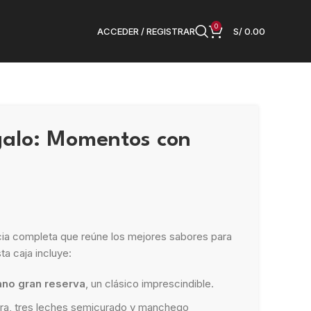
0
ACCEDER / REGISTRAR
S/
0.00
galo: Momentos con
cia completa que reúne los mejores sabores para
ta caja incluye:
ano gran reserva
, un clásico imprescindible.
bra, tres leches semicurado y manchego