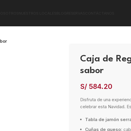
NOSOTROS
NUESTROS LOCALES
BLOG
RESERVAS
CONTÁCTANOS
abor
Caja de Re
sabor
S/
584.20
Disfruta de una experien
celebrar esta Navidad. Es
Tabla de jamón serr
Cuñas de queso
: ca