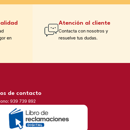
alidad
Atención al cliente
ad
Contacta con nosotros y
gor en
resuelve tus dudas.
os de contacto
fono: 939 739 892