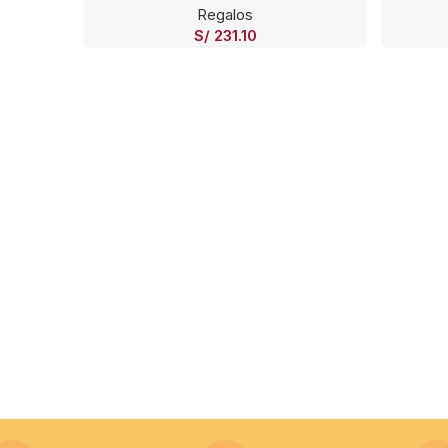
Regalos
S/
231.10