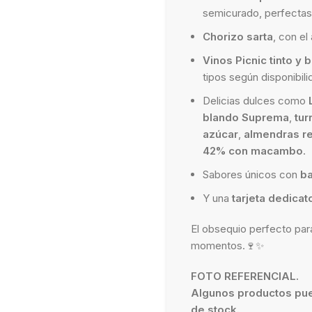
semicurado, perfectas
Chorizo sarta
, con el
Vinos Picnic tinto y 
tipos según disponibil
Delicias dulces como
blando Suprema
,
tur
azúcar
,
almendras r
42% con macambo
.
Sabores únicos con
ba
Y una
tarjeta dedicat
El obsequio perfecto para
momentos.🍷✨
FOTO REFERENCIAL.
Algunos productos pue
de stock.