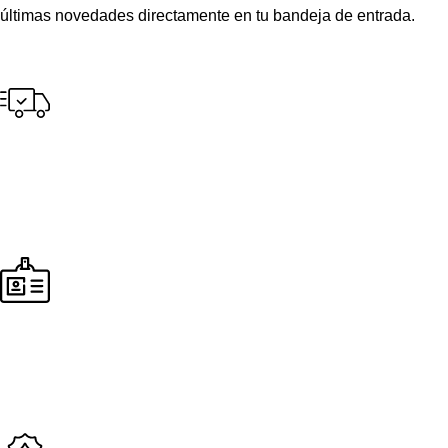
últimas novedades directamente en tu bandeja de entrada.
Envío gratuito
para pedidos a partir de S/300.00 en tus compras.
Pago seguro
Seguridad en todos nuestros procesos de compra y envío.