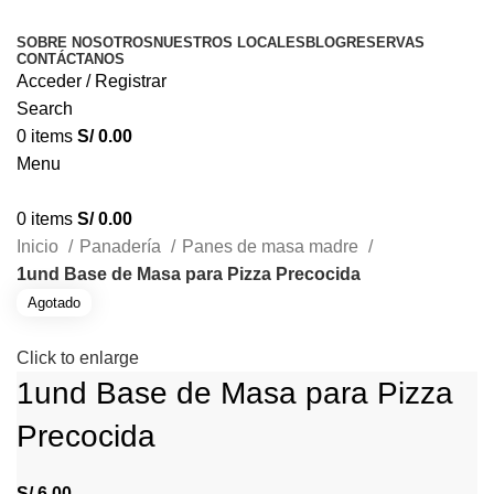
SOBRE NOSOTROS
NUESTROS LOCALES
BLOG
RESERVAS
CONTÁCTANOS
Acceder / Registrar
Search
0
items
S/
0.00
Menu
0
items
S/
0.00
Inicio
Panadería
Panes de masa madre
1und Base de Masa para Pizza Precocida
Agotado
Click to enlarge
1und Base de Masa para Pizza
Precocida
S/
6.00