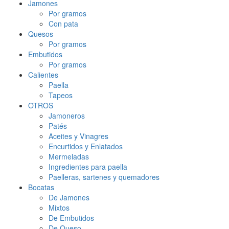
Jamones
Por gramos
Con pata
Quesos
Por gramos
Embutidos
Por gramos
Calientes
Paella
Tapeos
OTROS
Jamoneros
Patés
Aceites y Vinagres
Encurtidos y Enlatados
Mermeladas
Ingredientes para paella
Paelleras, sartenes y quemadores
Bocatas
De Jamones
Mixtos
De Embutidos
De Queso