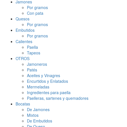
Jamones
Por gramos
Con pata
Quesos
Por gramos
Embutidos
Por gramos
Calientes
Paella
Tapeos
OTROS
Jamoneros
Patés
Aceites y Vinagres
Encurtidos y Enlatados
Mermeladas
Ingredientes para paella
Paelleras, sartenes y quemadores
Bocatas
De Jamones
Mixtos
De Embutidos
De Queso