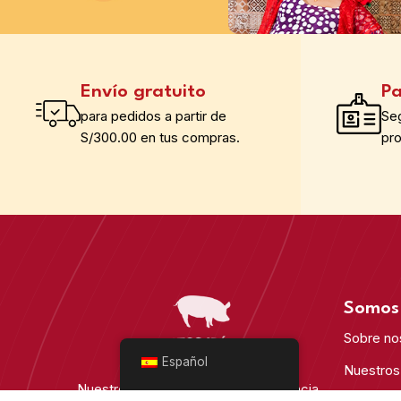
Envío gratuito
Pa
para pedidos a partir de
Se
S/300.00 en tus compras.
pr
Somos 
Sobre no
Español
Nuestros
Nuestro compromiso con la excelencia