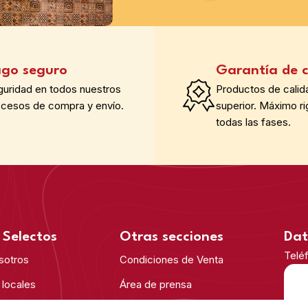
go seguro
Garantía de c
guridad en todos nuestros
Productos de calid
ocesos de compra y envío.
superior. Máximo ri
todas las fases.
Selectos
Otras secciones
Dat
Telé
sotros
Condiciones de Venta
 locales
Área de prensa