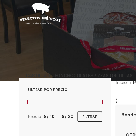
SOBRE 
CASTILLA Y LEÓN
CHOCOLATES
PIZZAS
TORTILLAS
T
Inicio
P
FILTRAR POR PRECIO
Bander
Precio:
S/ 10
—
S/ 20
FILTRAR
OTR