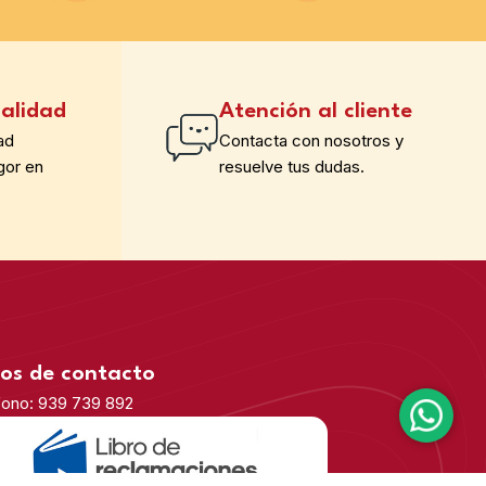
alidad
Atención al cliente
ad
Contacta con nosotros y
gor en
resuelve tus dudas.
os de contacto
fono: 939 739 892