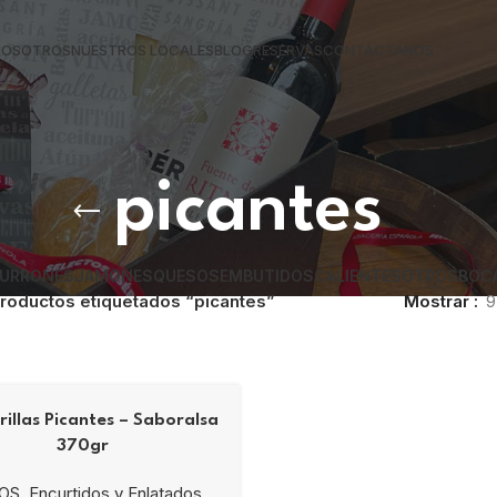
NOSOTROS
NUESTROS LOCALES
BLOG
RESERVAS
CONTÁCTANOS
picantes
URRONES
JAMONES
QUESOS
EMBUTIDOS
CALIENTES
OTROS
BOC
roductos etiquetados “picantes”
Mostrar
9
illas Picantes – Saboralsa
370gr
OS
,
Encurtidos y Enlatados