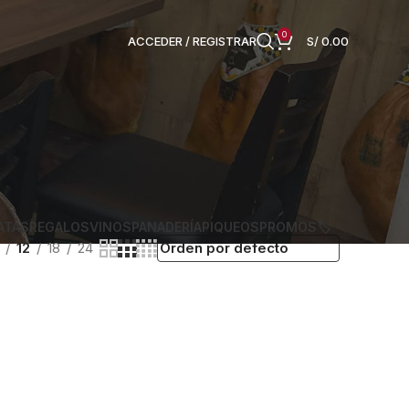
0
ACCEDER / REGISTRAR
S/
0.00
ATAS
REGALOS
VINOS
PANADERÍA
PIQUEOS
PROMOS🏷️
12
18
24