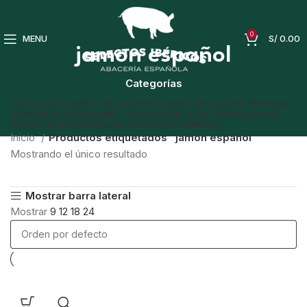
0
MENU
S/
0.00
jamon español
Categorías
CASTILLA Y LEÓN
CHOCOLATES
PIZZAS
TORTILLAS
TURRONES
JAMONES
QUESOS
EMBUTIDOS
CALIENTES
OTROS
BOCATAS
REGALOS
VINOS
PANADERÍA
PIQUEOS
PROMOS🏷️
Inicio
Productos etiquetados “jamon español”
Mostrando el único resultado
Mostrar barra lateral
Mostrar
9
12
18
24