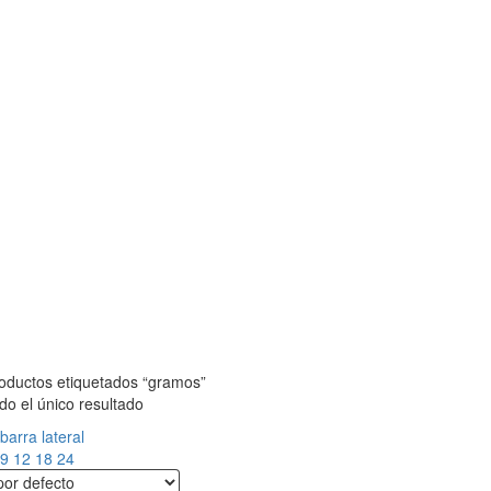
oductos etiquetados “gramos”
o el único resultado
barra lateral
9
12
18
24