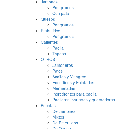
Jamones
Por gramos
Con pata
Quesos
Por gramos
Embutidos
Por gramos
Calientes
Paella
Tapeos
OTROS
Jamoneros
Patés
Aceites y Vinagres
Encurtidos y Enlatados
Mermeladas
Ingredientes para paella
Paelleras, sartenes y quemadores
Bocatas
De Jamones
Mixtos
De Embutidos
De Queso