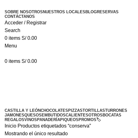
SOBRE NOSOTROS
NUESTROS LOCALES
BLOG
RESERVAS
CONTÁCTANOS
Acceder / Registrar
Search
0
items
S/
0.00
Menu
0
items
S/
0.00
conserva
Categorías
CASTILLA Y LEÓN
CHOCOLATES
PIZZAS
TORTILLAS
TURRONES
JAMONES
QUESOS
EMBUTIDOS
CALIENTES
OTROS
BOCATAS
REGALOS
VINOS
PANADERÍA
PIQUEOS
PROMOS🏷️
Inicio
Productos etiquetados “conserva”
Mostrando el único resultado