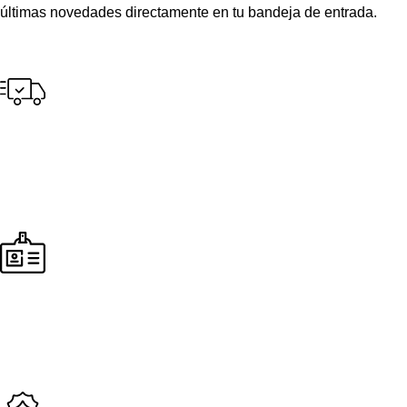
últimas novedades directamente en tu bandeja de entrada.
Envío gratuito
para pedidos a partir de S/300.00 en tus compras.
Pago seguro
Seguridad en todos nuestros procesos de compra y envío.