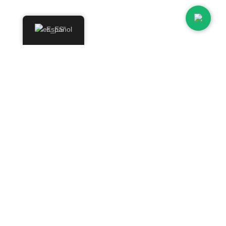
Contáctanos
Español
Otras secciones
Condiciones de Venta
Área de prensa
Garantía y devoluciones
Condiciones de las ofertas y promociones
Condiciones de Venta
Área de prensa
Garantía y devoluciones
Condiciones de las ofertas y promociones