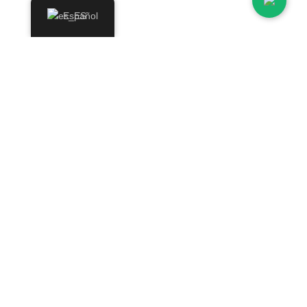
Contáctanos
Español
Sobre nosotros
Nuestros locales
Medios de pago
Blog
Contáctanos
Otras secciones
Condiciones de Venta
Área de prensa
Garantía y devoluciones
Condiciones de las ofertas y promociones