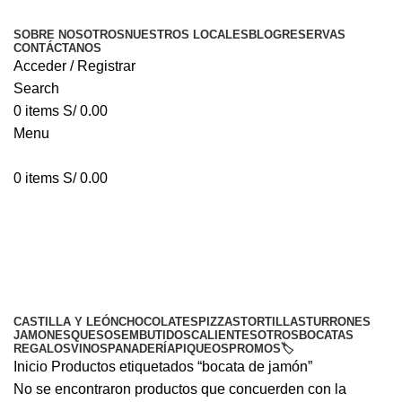
SOBRE NOSOTROS
NUESTROS LOCALES
BLOG
RESERVAS
CONTÁCTANOS
Acceder / Registrar
Search
0
items
S/
0.00
Menu
0
items
S/
0.00
bocata de jamón
Categorías
CASTILLA Y LEÓN
CHOCOLATES
PIZZAS
TORTILLAS
TURRONES
JAMONES
QUESOS
EMBUTIDOS
CALIENTES
OTROS
BOCATAS
REGALOS
VINOS
PANADERÍA
PIQUEOS
PROMOS🏷️
Inicio
Productos etiquetados “bocata de jamón”
No se encontraron productos que concuerden con la